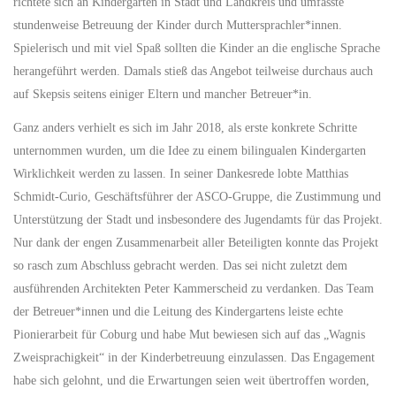
richtete sich an Kindergärten in Stadt und Landkreis und umfasste
stundenweise Betreuung der Kinder durch Muttersprachler*innen.
Spielerisch und mit viel Spaß sollten die Kinder an die englische Sprache
herangeführt werden. Damals stieß das Angebot teilweise durchaus auch
auf Skepsis seitens einiger Eltern und mancher Betreuer*in.
Ganz anders verhielt es sich im Jahr 2018, als erste konkrete Schritte
unternommen wurden, um die Idee zu einem bilingualen Kindergarten
Wirklichkeit werden zu lassen. In seiner Dankesrede lobte Matthias
Schmidt-Curio, Geschäftsführer der ASCO-Gruppe, die Zustimmung und
Unterstützung der Stadt und insbesondere des Jugendamts für das Projekt.
Nur dank der engen Zusammenarbeit aller Beteiligten konnte das Projekt
so rasch zum Abschluss gebracht werden. Das sei nicht zuletzt dem
ausführenden Architekten Peter Kammerscheid zu verdanken. Das Team
der Betreuer*innen und die Leitung des Kindergartens leiste echte
Pionierarbeit für Coburg und habe Mut bewiesen sich auf das „Wagnis
Zweisprachigkeit“ in der Kinderbetreuung einzulassen. Das Engagement
habe sich gelohnt, und die Erwartungen seien weit übertroffen worden,