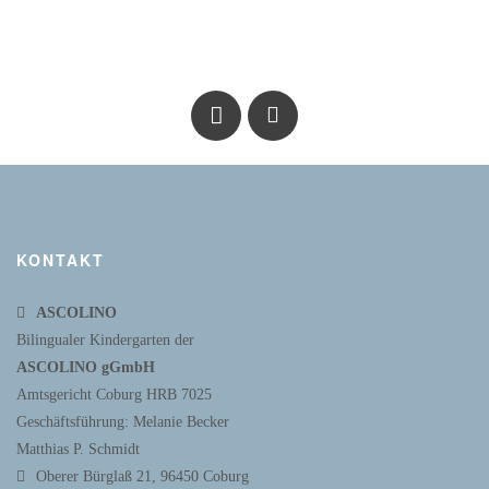
KONTAKT
ASCOLINO
Bilingualer Kindergarten der
ASCOLINO gGmbH
Amtsgericht Coburg HRB 7025
Geschäftsführung: Melanie Becker
Matthias P. Schmidt
Oberer Bürglaß 21, 96450 Coburg