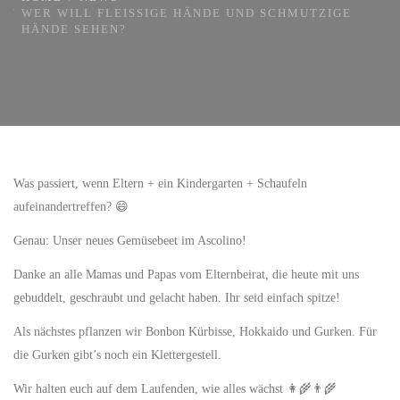
WER WILL FLEISSIGE HÄNDE UND SCHMUTZIGE H
ÄNDE SEHEN?
Was passiert, wenn Eltern + ein Kindergarten + Schaufeln
aufeinandertreffen? 😄
Genau: Unser neues Gemüsebeet im Ascolino!
Danke an alle Mamas und Papas vom Elternbeirat, die heute mit uns
gebuddelt, geschraubt und gelacht haben. Ihr seid einfach spitze!
Als nächstes pflanzen wir Bonbon Kürbisse, Hokkaido und Gurken. Für
die Gurken gibt’s noch ein Klettergestell.
Wir halten euch auf dem Laufenden, wie alles wächst 👩‍🌾👨‍🌾