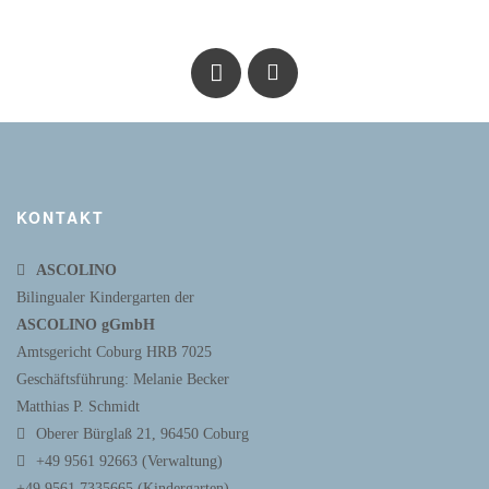
KONTAKT
ASCOLINO
Bilingualer Kindergarten der
ASCOLINO gGmbH
Amtsgericht Coburg HRB 7025
Geschäftsführung: Melanie Becker
Matthias P. Schmidt
Oberer Bürglaß 21, 96450 Coburg
+49 9561 92663 (Verwaltung)
+49 9561 7335665 (Kindergarten)