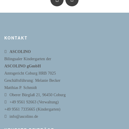
KONTAKT
ASCOLINO
Bilingualer Kindergarten der
ASCOLINO gGmbH
Amtsgericht Coburg HRB 7025
Geschäftsführung: Melanie Becker
Matthias P. Schmidt
Oberer Bürglaß 21, 96450 Coburg
+49 9561 92663 (Verwaltung)
+49 9561 7335665 (Kindergarten)
info@ascolino.de