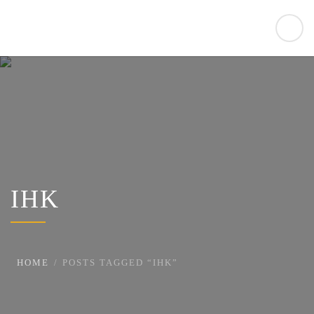
IHK
HOME
POSTS TAGGED “IHK”