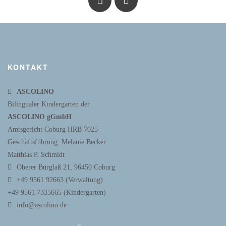
KONTAKT
ASCOLINO
Bilingualer Kindergarten der
ASCOLINO gGmbH
Amtsgericht Coburg HRB 7025
Geschäftsführung: Melanie Becker
Matthias P. Schmidt
Oberer Bürglaß 21, 96450 Coburg
+49 9561 92663 (Verwaltung)
+49 9561 7335665 (Kindergarten)
info@ascolino.de